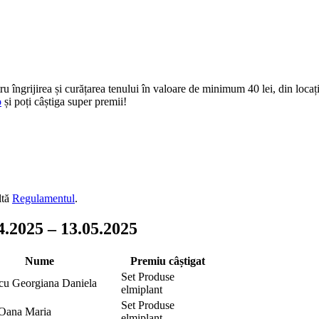
îngrijirea și curățarea tenului în valoare de minimum 40 lei, din locați
o
și poți câștiga super premii!
ltă
Regulamentul
.
.2025 – 13.05.2025
Nume
Premiu câștigat
Set Produse
cu Georgiana Daniela
elmiplant
Set Produse
Oana Maria
elmiplant