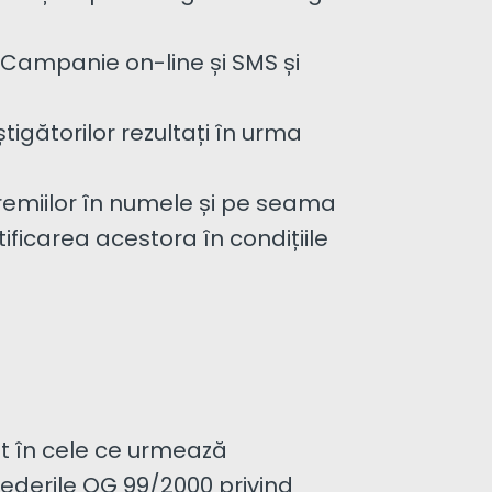
 Campanie on-line și SMS și
igătorilor rezultați în urma
remiilor în numele și pe seama
ificarea acestora în condițiile
t în cele ce urmează
evederile OG 99/2000 privind