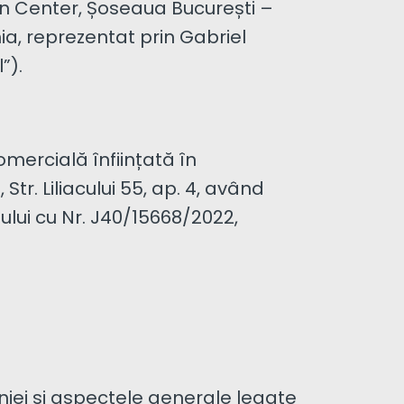
on Center, Șoseaua București –
ânia, reprezentat prin Gabriel
”).
mercială înființată în
Str. Liliacului 55, ap. 4, având
ului cu Nr. J40/15668/2022,
iei și aspectele generale legate