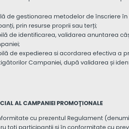
lă de gestionarea metodelor de înscriere în
nți, prin resurse proprii sau terți;
lă de identificarea, validarea anuntarea câșt
paniei;
ilă de expedierea si acordarea efectiva a p
tigătorilor Campaniei, după validarea și ident
ICIAL AL CAMPANIEI PROMOȚIONALE
nformitate cu prezentul Regulament (denumi
u toți participanții și în conformitate cu pr