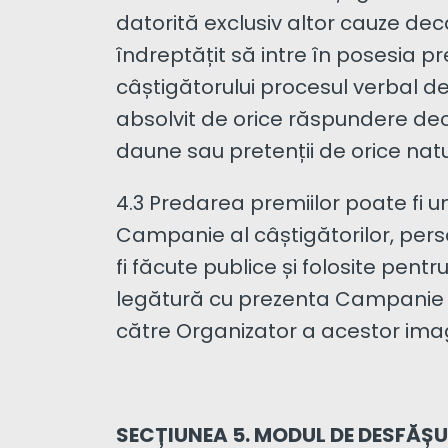
datorită exclusiv altor cauze dec
îndreptățit să intre în posesia p
câștigătorului procesul verbal de
absolvit de orice răspundere dec
daune sau pretenții de orice nat
4.3 Predarea premiilor poate fi u
Campanie al câștigătorilor, pers
fi făcute publice și folosite pen
legătură cu prezenta Campanie și 
către Organizator a acestor imagi
SECȚIUNEA 5. MODUL DE DESFĂȘ