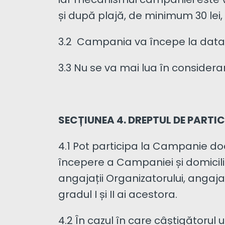
iar mecanismul campaniei este va
și după plajă, de minimum 30 lei,
3.2 Campania va începe la data de
3.3 Nu se va mai lua în consider
SECȚIUNEA 4. DREPTUL DE PARTI
4.1 Pot participa la Campanie do
începere a Campaniei și domicili
angajații Organizatorului, angajați
gradul I și II ai acestora.
4.2 În cazul în care câștigătorul u