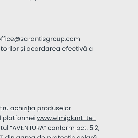
o-office@sarantisgroup.com
torilor și acordarea efectivă a
tru achiziția produselor
l platformei
www.elmiplant-te-
xtul “AVENTURA” conform pct. 5.2,