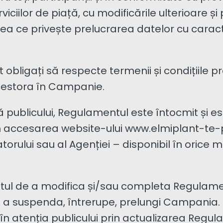
iciilor de piață, cu modificările ulterioare și
eea ce privește prelucrarea datelor cu caract
t obligați să respecte termenii și condițiile 
 acestora în Campanie.
 publicului, Regulamentul este întocmit și est
in accesarea website-ului www.elmiplant-te-
zatorului sau al Agenției – disponibil în ori
eptul de a modifica și/sau completa Regulamen
 a suspenda, întrerupe, prelungi Campania. 
n atenția publicului prin actualizarea Regul