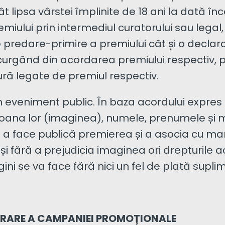
ât lipsa vârstei împlinite de 18 ani la dată î
remiului prin intermediul curatorului sau leg
 predare-primire a premiului cât și o declara
urgând din acordarea premiului respectiv, p
ură legate de premiul respectiv.
n eveniment public. În baza acordului expres l
oana lor (imaginea), numele, prenumele și ma
tru a face publică premierea și a asocia cu 
fără a prejudicia imaginea ori drepturile ac
ni se va face fără nici un fel de plată supli
URARE A CAMPANIEI PROMOȚIONALE