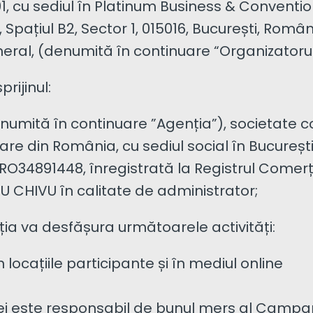
91, cu sediul în Platinum Business & Conventi
 2, Spațiul B2, Sector 1, 015016, București, Rom
eneral, (denumită în continuare “Organizatorul
rijinul:
numită în continuare ”Agenția”), societate co
re din România, cu sediul social în București, 
 RO34891448, înregistrată la Registrul Comerț
U CHIVU în calitate de administrator;
ia va desfășura următoarele activități:
cațiile participante și în mediul online
i este responsabil de bunul mers al Campan