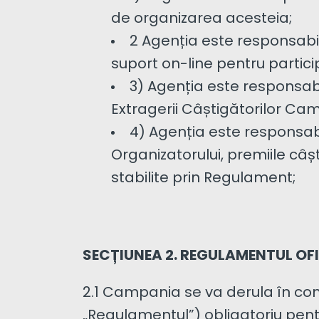
de organizarea acesteia;
2 Agenția este responsabi
suport on-line pentru participa
3) Agenția este responsabi
Extragerii Câștigătorilor Cam
4) Agenția este responsab
Organizatorului, premiile câș
stabilite prin Regulament;
SECȚIUNEA 2. REGULAMENTUL OF
2.1 Campania se va derula în co
„Regulamentul”) obligatoriu pentr