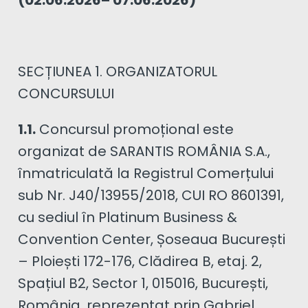
(02.06.2026– 07.06.2026)
SECȚIUNEA 1. ORGANIZATORUL
CONCURSULUI
1.1.
Concursul promoțional este
organizat de SARANTIS ROMÂNIA S.A.,
înmatriculată la Registrul Comerțului
sub Nr. J40/13955/2018, CUI RO 8601391,
cu sediul în Platinum Business &
Convention Center, Șoseaua București
– Ploiești 172-176, Clădirea B, etaj. 2,
Spațiul B2, Sector 1, 015016, București,
România, reprezentat prin Gabriel