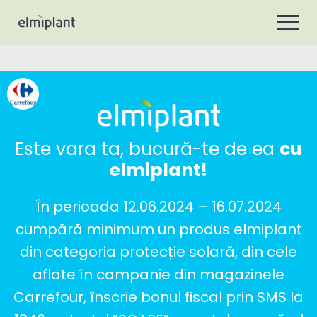
Este vara ta, bucură-te de ea
cu
elmiplant!
În perioada 12.06.2024 – 16.07.2024
cumpără minimum un produs elmiplant
din categoria protecție solară, din cele
aflate în campanie din magazinele
Carrefour, înscrie bonul fiscal prin SMS la