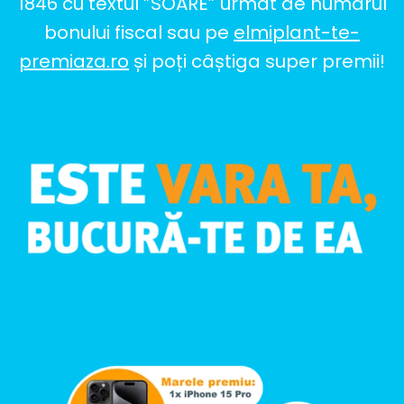
1846 cu textul ”SOARE” urmat de numărul
bonului fiscal sau pe
elmiplant-te-
premiaza.ro
și poți câștiga super premii!