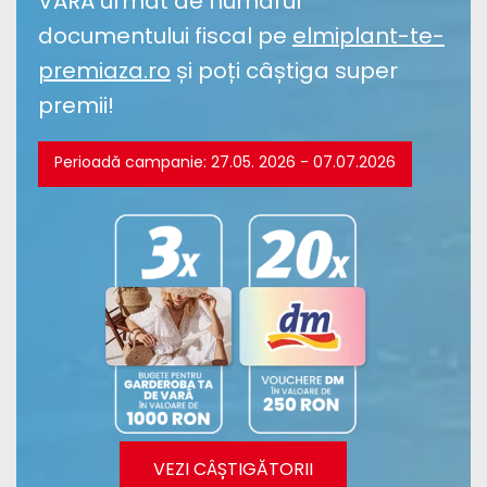
VARA urmat de numărul
documentului fiscal pe
elmiplant-te-
premiaza.ro
și poți câștiga super
premii!
Perioadă campanie: 27.05. 2026 - 07.07.2026
VEZI CÂȘTIGĂTORII