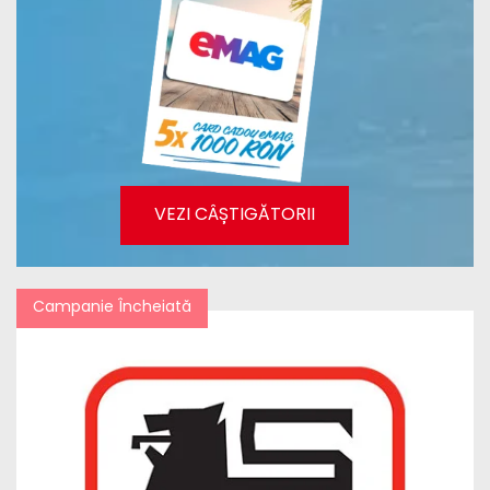
VEZI CÂȘTIGĂTORII
Campanie Încheiată