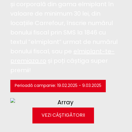
și corporală din gama elmiplant în
valoare de minimum 30 lei, din
locațiile Carrefour, înscrie numărul
bonului fiscal prin SMS la 1846 cu
textul ”elmiplant” urmat de numărul
bonului fiscal, sau pe
elmiplant-te-
premiaza.ro
și poți câștiga super
premii!
Perioadă campanie: 19.02.2025 - 9.03.2025
VEZI CÂȘTIGĂTORII