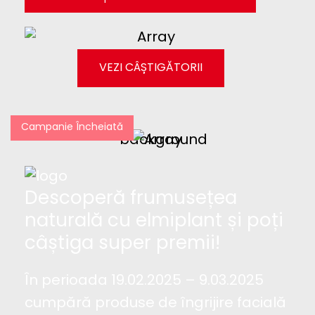
VEZI CÂȘTIGĂTORII
Campanie Încheiată
Descoperă frumusețea
naturală cu elmiplant și poți
câștiga super premii!
În perioada 19.02.2025 – 9.03.2025
cumpără produse de îngrijire facială