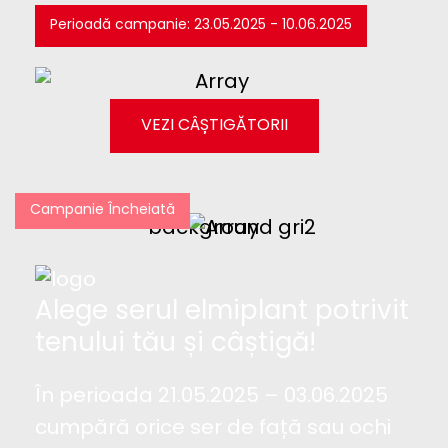
Perioadă campanie: 23.05.2025 - 10.06.2025
VEZI CÂȘTIGĂTORII
Campanie Încheiată
Alege serul elmiplant potrivit
tenului tău și câștigă!
În perioada 21.05.2025 – 03.06.2025
cumpără orice ser de față sau ochi