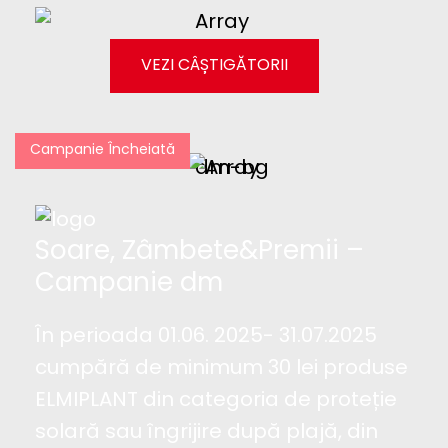
VEZI CÂȘTIGĂTORII
Campanie Încheiată
Soare, Zâmbete&Premii –
Campanie dm
În perioada 01.06. 2025- 31.07.2025
cumpără de minimum 30 lei produse
ELMIPLANT din categoria de proteție
solară sau îngrijire după plajă, din