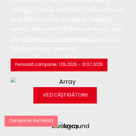
minimum 30 lei, din locațiile Mega
Image, înscrie numărul bonului fiscal
prin SMS la 1745 cu textul ”FAMILIE”
urmat de numărul bonului fiscal, sau
pe
elmiplant-te-premiaza.ro
și poți
câștiga super premii!
Perioadă campanie: 1.05.2025 - 31.07.2025
VEZI CÂȘTIGĂTORII
Campanie Încheiată