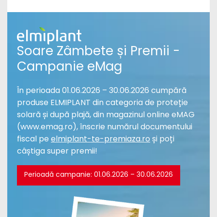
Soare Zâmbete și Premii -
Campanie eMag
În perioada 01.06.2026 – 30.06.2026 cumpără
produse ELMIPLANT din categoria de proteție
solară și după plajă, din magazinul online eMAG
(www.emag.ro), înscrie numărul documentului
fiscal pe
elmiplant-te-premiaza.ro
și poți
câștiga super premii!
Perioadă campanie: 01.06.2026 – 30.06.2026