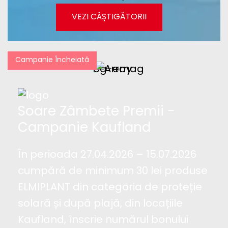
VEZI CÂȘTIGĂTORII
Campanie Încheiată
Soare Zâmbete Premii -
Campanie Kaufland
În perioada 27.04.2026 – 15.07.2026
cumpără de minimum 30 lei produse
ELMIPLANT din categoria de proteție
solară și după plajă, din locațiile
Kaufland, înscrie numărul bonului