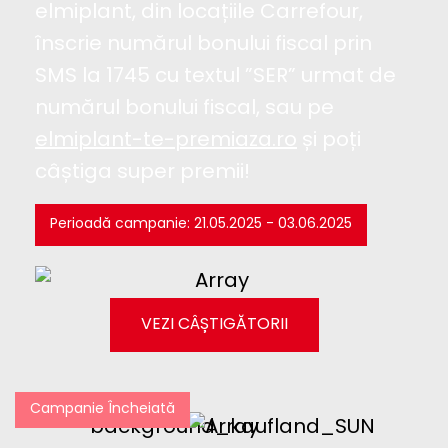
elmiplant, din locațiile Carrefour,
înscrie numărul bonului fiscal prin
SMS la 1745 cu textul ”SER” urmat de
numărul bonului fiscal, sau pe
elmiplant-te-premiaza.ro
și poți
câștiga super premii!
Perioadă campanie: 21.05.2025 - 03.06.2025
VEZI CÂȘTIGĂTORII
Campanie Încheiată