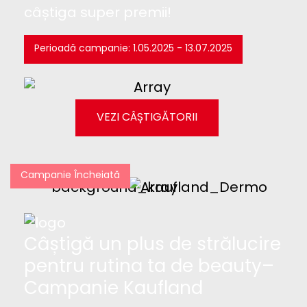
câștiga super premii!
Perioadă campanie: 1.05.2025 - 13.07.2025
VEZI CÂȘTIGĂTORII
Campanie Încheiată
Câștigă un plus de strălucire
pentru rutina ta de beauty–
Campanie Kaufland