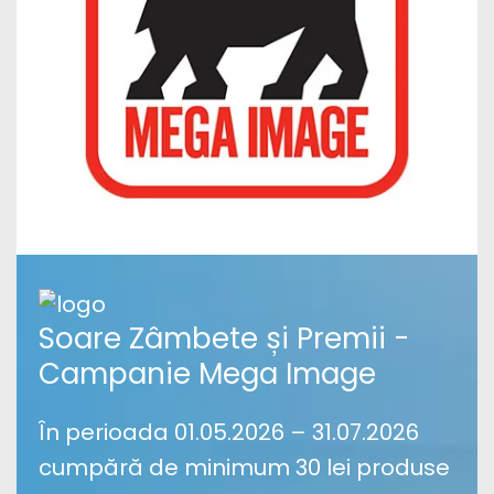
Soare Zâmbete și Premii -
Campanie Mega Image
În perioada 01.05.2026 – 31.07.2026
cumpără de minimum 30 lei produse