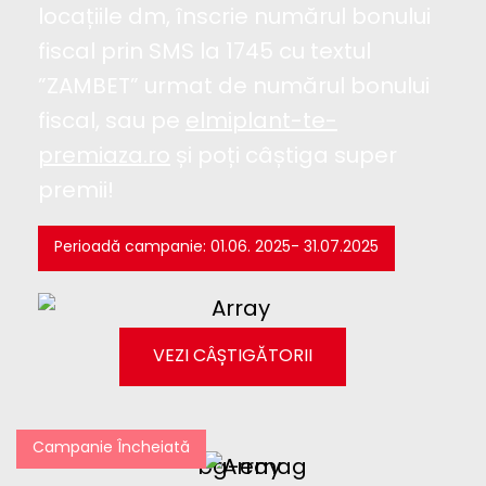
locațiile dm, înscrie numărul bonului
fiscal prin SMS la 1745 cu textul
”ZAMBET” urmat de numărul bonului
fiscal, sau pe
elmiplant-te-
premiaza.ro
și poți câștiga super
premii!
Perioadă campanie: 01.06. 2025- 31.07.2025
VEZI CÂȘTIGĂTORII
Campanie Încheiată