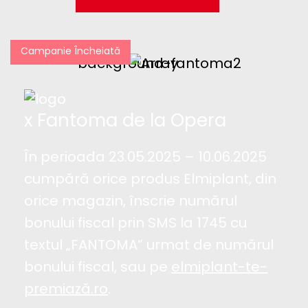
Campanie Încheiată
x Fantoma de la Opera
În perioada 23.05.2025 – 10.06.2025
cumpără orice produs Elmiplant, din
orice magazin, înscrie numărul
bonului fiscal prin SMS la 1745 cu
textul „FANTOMA” urmat de numărul
bonului fiscal, sau pe
elmiplant-te-
premiază.ro
.