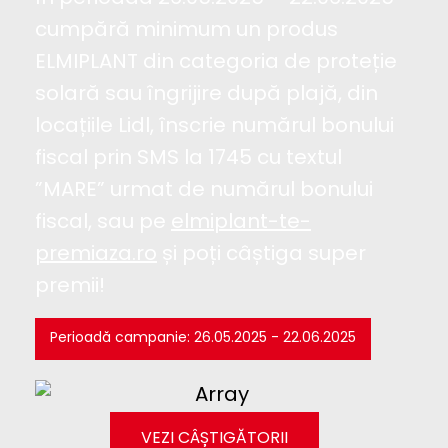
cumpără minimum un produs
ELMIPLANT din categoria de proteție
solară sau îngrijire după plajă, din
locațiile Lidl, înscrie numărul bonului
fiscal prin SMS la 1745 cu textul
”MARE” urmat de numărul bonului
fiscal, sau pe
elmiplant-te-
premiaza.ro
și poți câștiga super
premii!
Perioadă campanie: 26.05.2025 - 22.06.2025
VEZI CÂȘTIGĂTORII