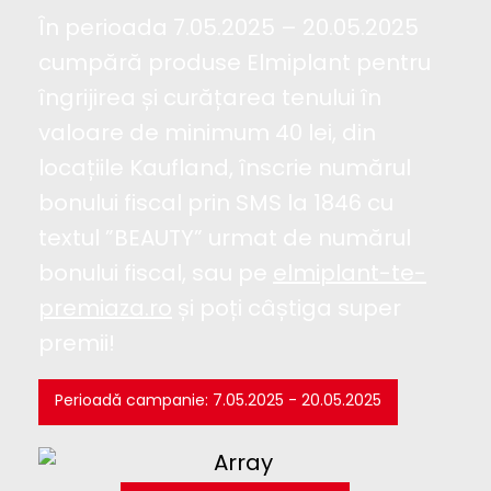
În perioada 7.05.2025 – 20.05.2025
cumpără produse Elmiplant pentru
îngrijirea și curățarea tenului în
valoare de minimum 40 lei, din
locațiile Kaufland, înscrie numărul
bonului fiscal prin SMS la 1846 cu
textul ”BEAUTY” urmat de numărul
bonului fiscal, sau pe
elmiplant-te-
premiaza.ro
și poți câștiga super
premii!
Perioadă campanie: 7.05.2025 - 20.05.2025