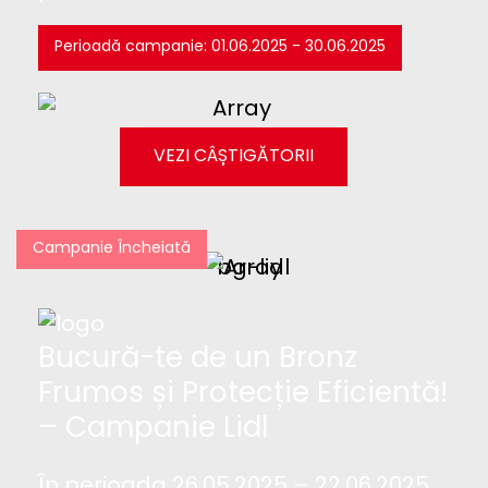
Perioadă campanie: 01.06.2025 - 30.06.2025
VEZI CÂȘTIGĂTORII
Campanie Încheiată
Bucură-te de un Bronz
Frumos și Protecție Eficientă!
– Campanie Lidl
În perioada 26.05.2025 – 22.06.2025