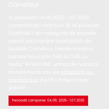
Carrefour
În perioada 04.06.2025- 1.07.2025
cumpără de minimum 30 lei produse
ELMIPLANT din categoria de proteție
solară sau îngrijire după plajă, din
locațiile Carrefour, înscrie numărul
bonului fiscal prin SMS la 1745 cu
textul ”AVENTURA” urmat de numărul
bonului fiscal, sau pe
elmiplant-te-
premiaza.ro
și poți câștiga super
premii!
Perioadă campanie: 04.06. 2025- 1.07.2025