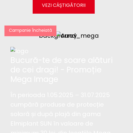
VEZI CÂȘTIGĂTORII
Campanie Încheiată
Bucură-te de soare alături
de cei dragi! - Promoție
Mega Image
În perioada 1.05.2025 – 31.07.2025
cumpără produse de protecție
solară și după plajă din gama
Elmiplant SUN în valoare de