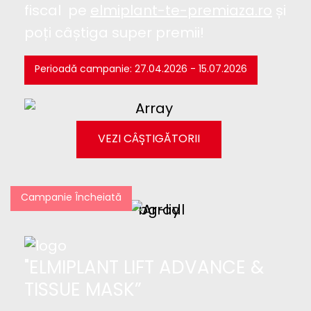
fiscal pe
elmiplant-te-premiaza.ro
și
poți câștiga super premii!
Perioadă campanie: 27.04.2026 - 15.07.2026
VEZI CÂȘTIGĂTORII
Campanie Încheiată
"ELMIPLANT LIFT ADVANCE &
TISSUE MASK”