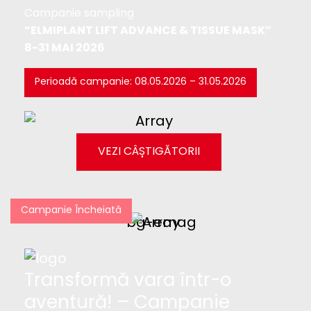
Campanie sampling
“ELMIPLANT LIFT ADVANCE & TISSUE MASK”
8-31 MAI 2026
Perioadă campanie: 08.05.2026 – 31.05.2026
VEZI CÂȘTIGĂTORII
Campanie Încheiată
Transformă vara într-o
aventură! – Campanie